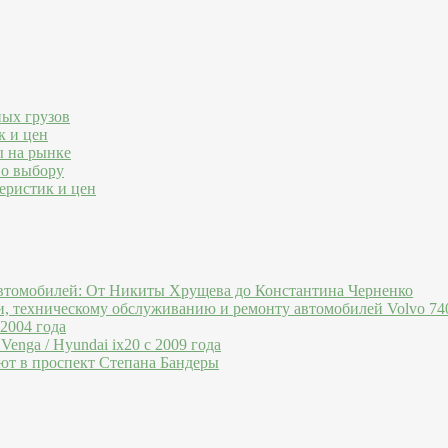
ных грузов
к и цен
ы на рынке
по выбору
еристик и цен
втомобилей: От Никиты Хрущева до Константина Черненко
и, техническому обслуживанию и ремонту автомобилей Volvo 740
 2004 года
Venga / Hyundai ix20 c 2009 года
ют в проспект Степана Бандеры