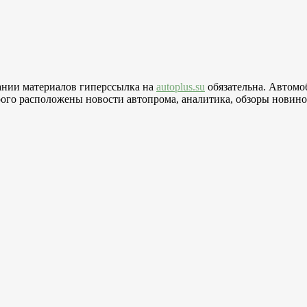
вании материалов гиперссылка на
autoplus.su
обязательна. Автомо
го расположены новости автопрома, аналитика, обзоры новинок