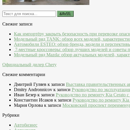
Свежие записи
Как импортёру закрыть безопасность при перевозке опас
Модельный ряд TANK: обзор всех моделей, характеристи
Автомобили ESTEO: обзор бренда, модели и перспектив
7-местные кроссоверы: обзор лучших моделей и советы 
Модельный ряд Mazda: обзор актуальных моделей, характ
Официальный дилер Chery
Свежие комментарии
Дмитрий Гуляев
к записи
Выставка правительственных а
Dmitry Andronnicov
к записи
Руководство по эксплуатаци
Иван Безер
к записи
Руководство по ремонту Kia Cerato c
Константин Исаков
к записи
Руководство по ремонту Kia 
Мария Орлова
к записи
Московский проспект переимену
Рубрики
Автобизнес