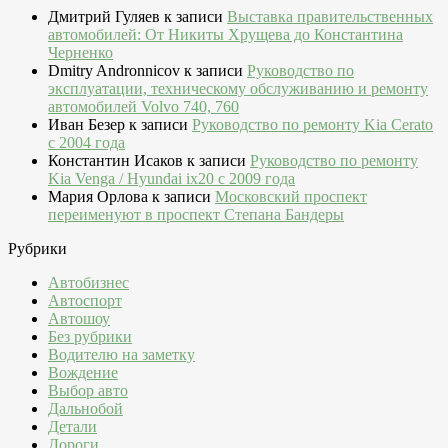
Дмитрий Гуляев
к записи
Выставка правительственных
автомобилей: От Никиты Хрущева до Константина
Черненко
Dmitry Andronnicov
к записи
Руководство по
эксплуатации, техническому обслуживанию и ремонту
автомобилей Volvo 740, 760
Иван Безер
к записи
Руководство по ремонту Kia Cerato
c 2004 года
Константин Исаков
к записи
Руководство по ремонту
Kia Venga / Hyundai ix20 c 2009 года
Мария Орлова
к записи
Московский проспект
переименуют в проспект Степана Бандеры
Рубрики
Автобизнес
Автоспорт
Автошоу
Без рубрики
Водителю на заметку
Вождение
Выбор авто
Дальнобой
Детали
Дороги