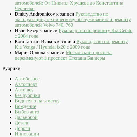
автомобилей: От Никиты Хрущева до Константина
Черненко
Dmitry Andronnicov
к записи
Руководство по
эксплуатации, техническому обслуживанию и ремонту
автомобилей Volvo 740, 760
Иван Безер
к записи
Руководство по ремонту Kia Cerato
c 2004 года
Константин Исаков
к записи
Руководство по ремонту
Kia Venga / Hyundai ix20 c 2009 года
Мария Орлова
к записи
Московский проспект
переименуют в проспект Степана Бандеры
Рубрики
Автобизнес
Автоспорт
Автошоу
Без рубрики
Водителю на заметку
Вождение
Выбор авто
Дальнобой
Детали
Дороги
Инновации