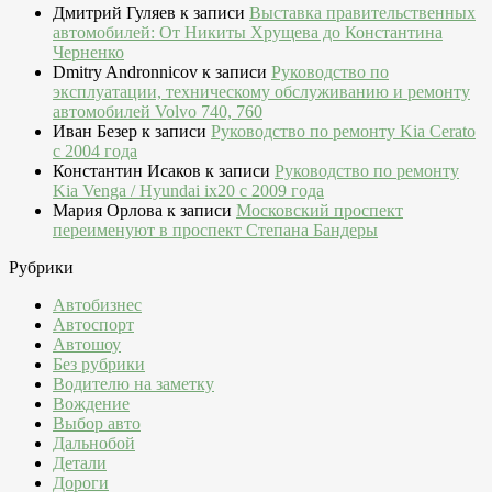
Дмитрий Гуляев
к записи
Выставка правительственных
автомобилей: От Никиты Хрущева до Константина
Черненко
Dmitry Andronnicov
к записи
Руководство по
эксплуатации, техническому обслуживанию и ремонту
автомобилей Volvo 740, 760
Иван Безер
к записи
Руководство по ремонту Kia Cerato
c 2004 года
Константин Исаков
к записи
Руководство по ремонту
Kia Venga / Hyundai ix20 c 2009 года
Мария Орлова
к записи
Московский проспект
переименуют в проспект Степана Бандеры
Рубрики
Автобизнес
Автоспорт
Автошоу
Без рубрики
Водителю на заметку
Вождение
Выбор авто
Дальнобой
Детали
Дороги