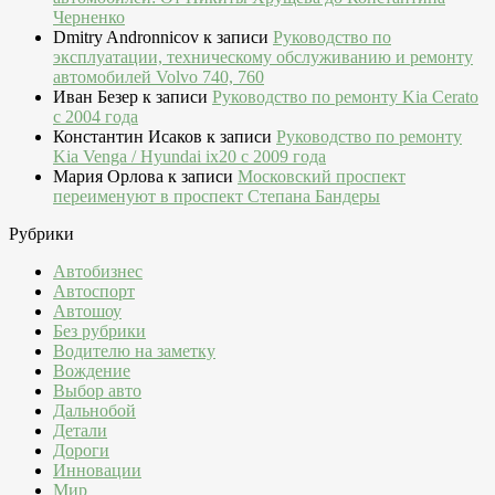
Черненко
Dmitry Andronnicov
к записи
Руководство по
эксплуатации, техническому обслуживанию и ремонту
автомобилей Volvo 740, 760
Иван Безер
к записи
Руководство по ремонту Kia Cerato
c 2004 года
Константин Исаков
к записи
Руководство по ремонту
Kia Venga / Hyundai ix20 c 2009 года
Мария Орлова
к записи
Московский проспект
переименуют в проспект Степана Бандеры
Рубрики
Автобизнес
Автоспорт
Автошоу
Без рубрики
Водителю на заметку
Вождение
Выбор авто
Дальнобой
Детали
Дороги
Инновации
Мир