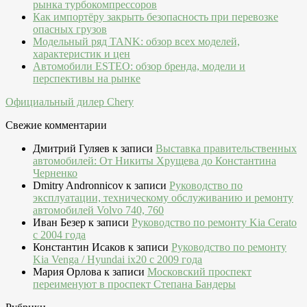
рынка турбокомпрессоров
Как импортёру закрыть безопасность при перевозке
опасных грузов
Модельный ряд TANK: обзор всех моделей,
характеристик и цен
Автомобили ESTEO: обзор бренда, модели и
перспективы на рынке
Официальный дилер Chery
Свежие комментарии
Дмитрий Гуляев
к записи
Выставка правительственных
автомобилей: От Никиты Хрущева до Константина
Черненко
Dmitry Andronnicov
к записи
Руководство по
эксплуатации, техническому обслуживанию и ремонту
автомобилей Volvo 740, 760
Иван Безер
к записи
Руководство по ремонту Kia Cerato
c 2004 года
Константин Исаков
к записи
Руководство по ремонту
Kia Venga / Hyundai ix20 c 2009 года
Мария Орлова
к записи
Московский проспект
переименуют в проспект Степана Бандеры