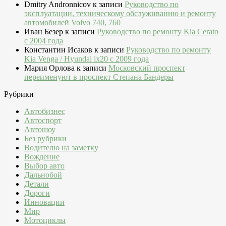
Dmitry Andronnicov
к записи
Руководство по
эксплуатации, техническому обслуживанию и ремонту
автомобилей Volvo 740, 760
Иван Безер
к записи
Руководство по ремонту Kia Cerato
c 2004 года
Константин Исаков
к записи
Руководство по ремонту
Kia Venga / Hyundai ix20 c 2009 года
Мария Орлова
к записи
Московский проспект
переименуют в проспект Степана Бандеры
Рубрики
Автобизнес
Автоспорт
Автошоу
Без рубрики
Водителю на заметку
Вождение
Выбор авто
Дальнобой
Детали
Дороги
Инновации
Мир
Мотоциклы