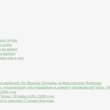
ных грузов
к и цен
ы на рынке
по выбору
еристик и цен
втомобилей: От Никиты Хрущева до Константина Черненко
и, техническому обслуживанию и ремонту автомобилей Volvo 740
 2004 года
Venga / Hyundai ix20 c 2009 года
ют в проспект Степана Бандеры