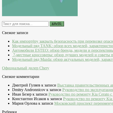
Свежие записи
Как импортёру закрыть безопасность при перевозке опас
Модельный ряд TANK: обзор всех моделей, характеристи
Автомобили ESTEO: обзор бренда, модели и перспектив
7-местные кроссоверы: обзор лучших моделей и советы 
Модельный ряд Mazda: обзор актуальных моделей, характ
Официальный дилер Chery
Свежие комментарии
Дмитрий Гуляев
к записи
Выставка правительственных а
Dmitry Andronnicov
к записи
Руководство по эксплуатаци
Иван Безер
к записи
Руководство по ремонту Kia Cerato c
Константин Исаков
к записи
Руководство по ремонту Kia 
Мария Орлова
к записи
Московский проспект переимену
Рубрики