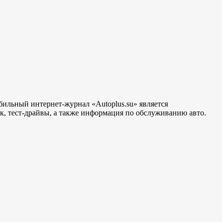
бильный интернет-журнал «Autoplus.su» является
, тест-драйвы, а также информация по обслуживанию авто.