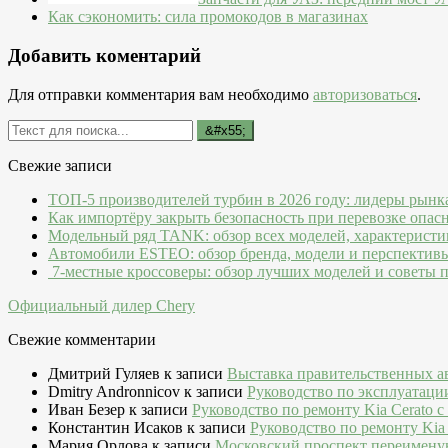
Как сэкономить: сила промокодов в магазинах
Добавить коментарий
Для отправки комментария вам необходимо
авторизоваться
.
Свежие записи
ТОП-5 производителей турбин в 2026 году: лидеры рынк
Как импортёру закрыть безопасность при перевозке опас
Модельный ряд TANK: обзор всех моделей, характеристи
Автомобили ESTEO: обзор бренда, модели и перспектив
7-местные кроссоверы: обзор лучших моделей и советы 
Официальный дилер Chery
Свежие комментарии
Дмитрий Гуляев
к записи
Выставка правительственных а
Dmitry Andronnicov
к записи
Руководство по эксплуатаци
Иван Безер
к записи
Руководство по ремонту Kia Cerato c
Константин Исаков
к записи
Руководство по ремонту Kia 
Мария Орлова
к записи
Московский проспект переимену