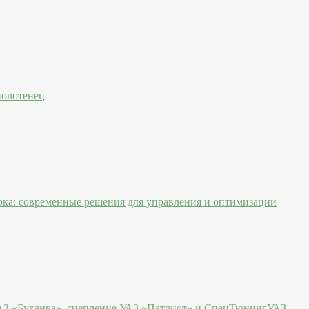
полотенец
рка: современные решения для управления и оптимизации
УАЗ «Буханка», сцепление УАЗ «Патриот» и СпецТюнингУАЗ