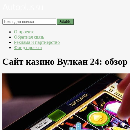
О проекте
Обратная связь
Реклама и партнерство
Фонд проекта
Сайт казино Вулкан 24: обзо