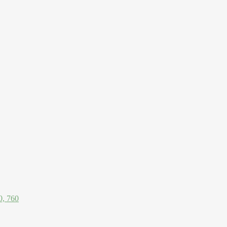
, 760