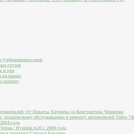
а турбокомпрессоров
ных грузов
к и цен
ы на рынке
по выбору
втомобилей: От Никиты Хрущева до Константина Черненко
и, техническому обслуживанию и ремонту автомобилей Volvo 740
 2004 года
Venga / Hyundai ix20 c 2009 года
ют в проспект Степана Бандеры