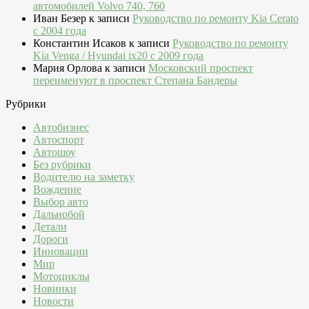
автомобилей Volvo 740, 760
Иван Безер
к записи
Руководство по ремонту Kia Cerato
c 2004 года
Константин Исаков
к записи
Руководство по ремонту
Kia Venga / Hyundai ix20 c 2009 года
Мария Орлова
к записи
Московский проспект
переименуют в проспект Степана Бандеры
Рубрики
Автобизнес
Автоспорт
Автошоу
Без рубрики
Водителю на заметку
Вождение
Выбор авто
Дальнобой
Детали
Дороги
Инновации
Мир
Мотоциклы
Новинки
Новости