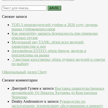
Свежие записи
ТОП-5 производителей турбин в 2026 году: лидеры
рынка турбокомпрессоров
Как импортёру закрыть безопасность при перевозке
опасных грузов
Модельный ряд TANK: обзор всех моделей,
характеристик и цен
Автомобили ESTEO: обзор бренда, модели и
перспективы на рынке
7-местные кроссоверы: обзор лучших моделей и советы
по выбору
Официальный дилер Chery
Свежие комментарии
Дмитрий Гуляев
к записи
Выставка правительственных
автомобилей: От Никиты Хрущева до Константина
Черненко
Dmitry Andronnicov
к записи
Руководство по
эксплуатации, техническому обслуживанию и ремонту