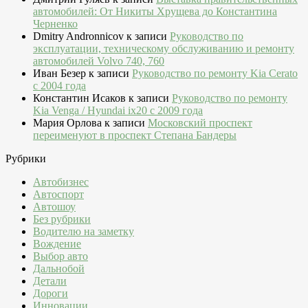
автомобилей: От Никиты Хрущева до Константина
Черненко
Dmitry Andronnicov
к записи
Руководство по
эксплуатации, техническому обслуживанию и ремонту
автомобилей Volvo 740, 760
Иван Безер
к записи
Руководство по ремонту Kia Cerato
c 2004 года
Константин Исаков
к записи
Руководство по ремонту
Kia Venga / Hyundai ix20 c 2009 года
Мария Орлова
к записи
Московский проспект
переименуют в проспект Степана Бандеры
Рубрики
Автобизнес
Автоспорт
Автошоу
Без рубрики
Водителю на заметку
Вождение
Выбор авто
Дальнобой
Детали
Дороги
Инновации