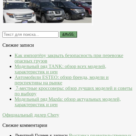
Свежие записи
Как импортёру закрыть безопасность при перевозке
опасных грузов
Модельный ряд TANK: обзор всех моделей,
характеристик и цен
Автомобили ESTEO: обзор бренда, модели и
перспективы на рынке
7-местные кроссоверы: обзор лучших моделей и советы
по выбору
Модельный ряд Mazda: обзор актуальных моделей,
характеристик и цен
Официальный дилер Chery
Свежие комментарии
Дмитрий Гуляев
к записи
Выставка правительственных