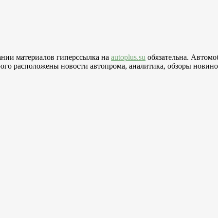
вании материалов гиперссылка на
autoplus.su
обязательна. Автомо
го расположены новости автопрома, аналитика, обзоры новинок