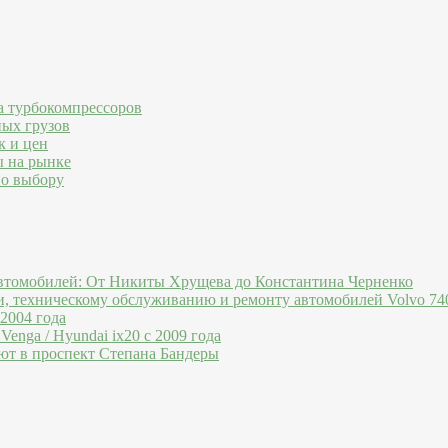
а турбокомпрессоров
ных грузов
к и цен
ы на рынке
по выбору
втомобилей: От Никиты Хрущева до Константина Черненко
и, техническому обслуживанию и ремонту автомобилей Volvo 740
 2004 года
Venga / Hyundai ix20 c 2009 года
ют в проспект Степана Бандеры