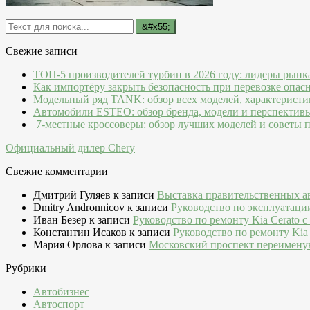
Свежие записи
ТОП-5 производителей турбин в 2026 году: лидеры рынк
Как импортёру закрыть безопасность при перевозке опас
Модельный ряд TANK: обзор всех моделей, характеристи
Автомобили ESTEO: обзор бренда, модели и перспектив
7-местные кроссоверы: обзор лучших моделей и советы 
Официальный дилер Chery
Свежие комментарии
Дмитрий Гуляев
к записи
Выставка правительственных а
Dmitry Andronnicov
к записи
Руководство по эксплуатаци
Иван Безер
к записи
Руководство по ремонту Kia Cerato c
Константин Исаков
к записи
Руководство по ремонту Kia 
Мария Орлова
к записи
Московский проспект переимену
Рубрики
Автобизнес
Автоспорт