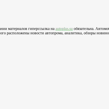
вании материалов гиперссылка на
autoplus.su
обязательна. Автомо
го расположены новости автопрома, аналитика, обзоры новинок