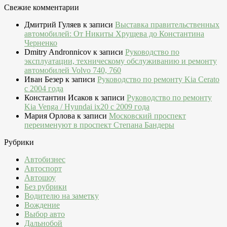
Свежие комментарии
Дмитрий Гуляев
к записи
Выставка правительственных
автомобилей: От Никиты Хрущева до Константина
Черненко
Dmitry Andronnicov
к записи
Руководство по
эксплуатации, техническому обслуживанию и ремонту
автомобилей Volvo 740, 760
Иван Безер
к записи
Руководство по ремонту Kia Cerato
c 2004 года
Константин Исаков
к записи
Руководство по ремонту
Kia Venga / Hyundai ix20 c 2009 года
Мария Орлова
к записи
Московский проспект
переименуют в проспект Степана Бандеры
Рубрики
Автобизнес
Автоспорт
Автошоу
Без рубрики
Водителю на заметку
Вождение
Выбор авто
Дальнобой