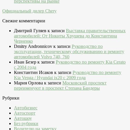
перспективы на рынке
Официальный дилер Chery
Свежие комментарии
Дмитрий Гуляев
к записи
Выставка правительственных
автомобилей: От Никиты Хрущева до Константина
Черненко
Dmitry Andronnicov
к записи
Руководство по
эксплуатации, техническому обслуживанию и ремонту
автомобилей Volvo 740, 760
Иван Безер
к записи
Руководство по ремонту Kia Cerato
c 2004 года
Константин Исаков
к записи
Руководство по ремонту
Kia Venga / Hyundai ix20 c 2009 года
Мария Орлова
к записи
Московский проспект
переименуют в проспект Степана Бандеры
Рубрики
Автобизнес
Автоспорт
Автошоу
Без рубрики
Водителю на заметку