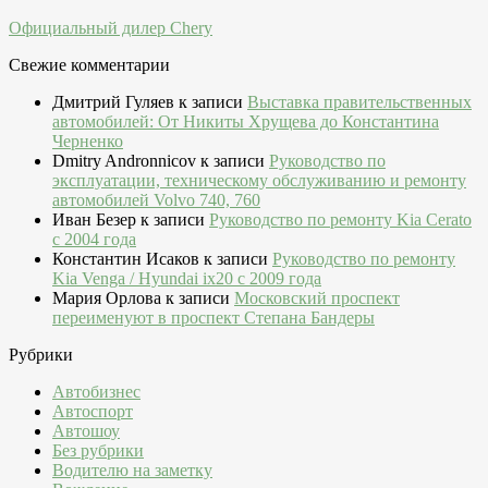
Официальный дилер Chery
Свежие комментарии
Дмитрий Гуляев
к записи
Выставка правительственных
автомобилей: От Никиты Хрущева до Константина
Черненко
Dmitry Andronnicov
к записи
Руководство по
эксплуатации, техническому обслуживанию и ремонту
автомобилей Volvo 740, 760
Иван Безер
к записи
Руководство по ремонту Kia Cerato
c 2004 года
Константин Исаков
к записи
Руководство по ремонту
Kia Venga / Hyundai ix20 c 2009 года
Мария Орлова
к записи
Московский проспект
переименуют в проспект Степана Бандеры
Рубрики
Автобизнес
Автоспорт
Автошоу
Без рубрики
Водителю на заметку