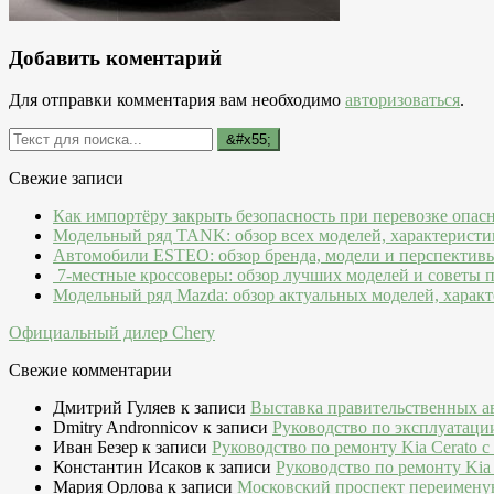
Добавить коментарий
Для отправки комментария вам необходимо
авторизоваться
.
Свежие записи
Как импортёру закрыть безопасность при перевозке опас
Модельный ряд TANK: обзор всех моделей, характеристи
Автомобили ESTEO: обзор бренда, модели и перспектив
7-местные кроссоверы: обзор лучших моделей и советы 
Модельный ряд Mazda: обзор актуальных моделей, характ
Официальный дилер Chery
Свежие комментарии
Дмитрий Гуляев
к записи
Выставка правительственных а
Dmitry Andronnicov
к записи
Руководство по эксплуатаци
Иван Безер
к записи
Руководство по ремонту Kia Cerato c
Константин Исаков
к записи
Руководство по ремонту Kia 
Мария Орлова
к записи
Московский проспект переимену