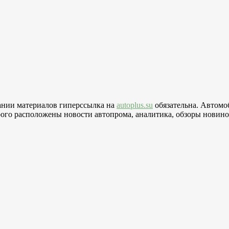
вании материалов гиперссылка на
autoplus.su
обязательна. Автомо
го расположены новости автопрома, аналитика, обзоры новинок