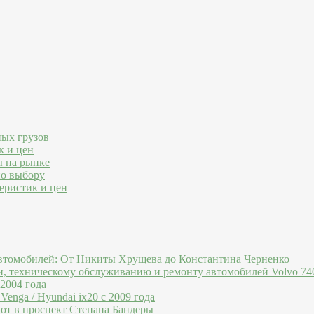
ных грузов
к и цен
ы на рынке
по выбору
еристик и цен
втомобилей: От Никиты Хрущева до Константина Черненко
и, техническому обслуживанию и ремонту автомобилей Volvo 740
 2004 года
Venga / Hyundai ix20 c 2009 года
ют в проспект Степана Бандеры