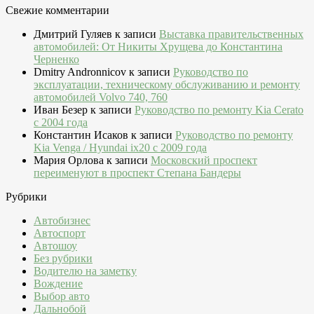
Свежие комментарии
Дмитрий Гуляев
к записи
Выставка правительственных
автомобилей: От Никиты Хрущева до Константина
Черненко
Dmitry Andronnicov
к записи
Руководство по
эксплуатации, техническому обслуживанию и ремонту
автомобилей Volvo 740, 760
Иван Безер
к записи
Руководство по ремонту Kia Cerato
c 2004 года
Константин Исаков
к записи
Руководство по ремонту
Kia Venga / Hyundai ix20 c 2009 года
Мария Орлова
к записи
Московский проспект
переименуют в проспект Степана Бандеры
Рубрики
Автобизнес
Автоспорт
Автошоу
Без рубрики
Водителю на заметку
Вождение
Выбор авто
Дальнобой