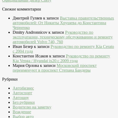
Официальный дилер Chery
Свежие комментарии
Дмитрий Гуляев
к записи
Выставка правительственных
автомобилей: От Никиты Хрущева до Константина
Черненко
Dmitry Andronnicov
к записи
Руководство по
эксплуатации, техническому обслуживанию и ремонту
автомобилей Volvo 740, 760
Иван Безер
к записи
Руководство по ремонту Kia Cerato
c 2004 года
Константин Исаков
к записи
Руководство по ремонту
Kia Venga / Hyundai ix20 c 2009 года
Мария Орлова
к записи
Московский проспект
переименуют в проспект Степана Бандеры
Рубрики
Автобизнес
Автоспорт
Автошоу
Без рубрики
Водителю на заметку
Вождение
Выбор авто