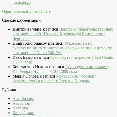
по выбору
Официальный дилер Chery
Свежие комментарии
Дмитрий Гуляев
к записи
Выставка правительственных
автомобилей: От Никиты Хрущева до Константина
Черненко
Dmitry Andronnicov
к записи
Руководство по
эксплуатации, техническому обслуживанию и ремонту
автомобилей Volvo 740, 760
Иван Безер
к записи
Руководство по ремонту Kia Cerato
c 2004 года
Константин Исаков
к записи
Руководство по ремонту
Kia Venga / Hyundai ix20 c 2009 года
Мария Орлова
к записи
Московский проспект
переименуют в проспект Степана Бандеры
Рубрики
Автобизнес
Автоспорт
Автошоу
Без рубрики