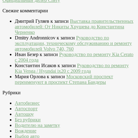
Официальный дилер Chery
Свежие комментарии
Дмитрий Гуляев
к записи
Выставка правительственных
автомобилей: От Никиты Хрущева до Константина
Черненко
Dmitry Andronnicov
к записи
Руководство по
эксплуатации, техническому обслуживанию и ремонту
автомобилей Volvo 740, 760
Иван Безер
к записи
Руководство по ремонту Kia Cerato
c 2004 года
Константин Исаков
к записи
Руководство по ремонту
Kia Venga / Hyundai ix20 c 2009 года
Мария Орлова
к записи
Московский проспект
переименуют в проспект Степана Бандеры
Рубрики
Автобизнес
Автоспорт
Автошоу
Без рубрики
Водителю на заметку
Вождение
Выбор авто