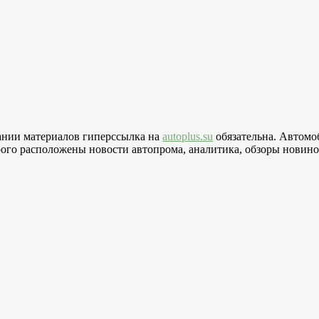
вании материалов гиперссылка на
autoplus.su
обязательна. Автомо
го расположены новости автопрома, аналитика, обзоры новинок