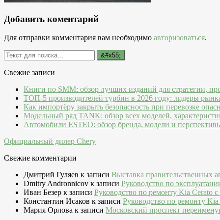
Добавить коментарий
Для отправки комментария вам необходимо
авторизоваться
.
Свежие записи
Книги по SMM: обзор лучших изданий для стратегии, пр
ТОП-5 производителей турбин в 2026 году: лидеры рынк
Как импортёру закрыть безопасность при перевозке опас
Модельный ряд TANK: обзор всех моделей, характеристи
Автомобили ESTEO: обзор бренда, модели и перспектив
Официальный дилер Chery
Свежие комментарии
Дмитрий Гуляев
к записи
Выставка правительственных а
Dmitry Andronnicov
к записи
Руководство по эксплуатаци
Иван Безер
к записи
Руководство по ремонту Kia Cerato c
Константин Исаков
к записи
Руководство по ремонту Kia 
Мария Орлова
к записи
Московский проспект переимену