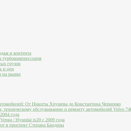
одаж и контента
а турбокомпрессоров
ных грузов
к и цен
ы на рынке
втомобилей: От Никиты Хрущева до Константина Черненко
и, техническому обслуживанию и ремонту автомобилей Volvo 740
 2004 года
Venga / Hyundai ix20 c 2009 года
ют в проспект Степана Бандеры