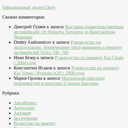
Официальный дилер Chery
Свежие комментарии
Дмитрий Гуляев
к записи
Выставка правительственных
автомобилей: От Никиты Хрущева до Константина
Черненко
Dmitry Andronnicov
к записи
Руководство по
эксплуатации, техническому обслуживанию и ремонту
автомобилей Volvo 740, 760
Иван Безер
к записи
Руководство по ремонту Kia Cerato
c 2004 года
Константин Исаков
к записи
Руководство по ремонту
Kia Venga / Hyundai ix20 c 2009 года
Мария Орлова
к записи
Московский проспект
переименуют в проспект Степана Бандеры
Рубрики
Автобизнес
Автоспорт
Автошоу
Без рубрики
Водителю на заметку