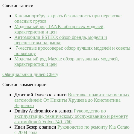
Свежие записи
Как импортёру закрыть безопасность при перевозке
опасных грузов
Модельный ряд TANK: обзор всех моделей,
характеристик и цен
Автомобили ESTEO: обзор бренда, модели и
перспективы на рынке
7-местные кроссоверы: обзор лучших моделей и советы
по выбору
Модельный ряд Mazda: обзор актуальных моделей,
характеристик и цен
Официальный дилер Chery
Свежие комментарии
Дмитрий Гуляев
к записи
Выставка правительственных
автомобилей: От Никиты Хрущева до Константина
Черненко
Dmitry Andronnicov
к записи
Руководство по
эксплуатации, техническому обслуживанию и ремонту
автомобилей Volvo 740, 760
Иван Безер
к записи
Руководство по ремонту Kia Cerato
c 2004 года