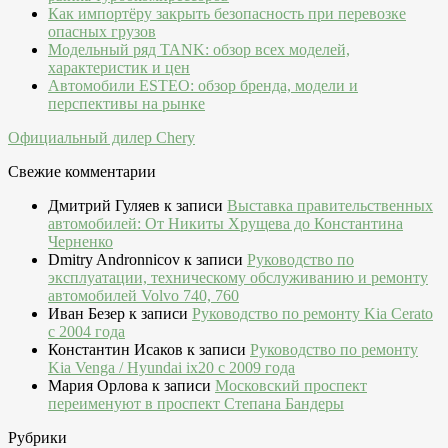
Как импортёру закрыть безопасность при перевозке
опасных грузов
Модельный ряд TANK: обзор всех моделей,
характеристик и цен
Автомобили ESTEO: обзор бренда, модели и
перспективы на рынке
Официальный дилер Chery
Свежие комментарии
Дмитрий Гуляев
к записи
Выставка правительственных
автомобилей: От Никиты Хрущева до Константина
Черненко
Dmitry Andronnicov
к записи
Руководство по
эксплуатации, техническому обслуживанию и ремонту
автомобилей Volvo 740, 760
Иван Безер
к записи
Руководство по ремонту Kia Cerato
c 2004 года
Константин Исаков
к записи
Руководство по ремонту
Kia Venga / Hyundai ix20 c 2009 года
Мария Орлова
к записи
Московский проспект
переименуют в проспект Степана Бандеры
Рубрики