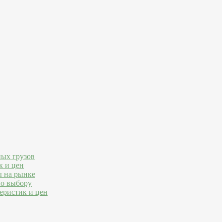
ных грузов
к и цен
ы на рынке
по выбору
еристик и цен