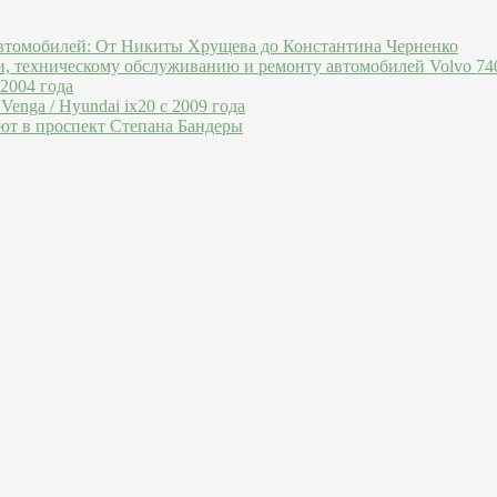
втомобилей: От Никиты Хрущева до Константина Черненко
и, техническому обслуживанию и ремонту автомобилей Volvo 740
 2004 года
Venga / Hyundai ix20 c 2009 года
ют в проспект Степана Бандеры