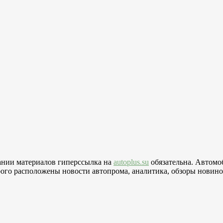
вании материалов гиперссылка на
autoplus.su
обязательна. Автомо
го расположены новости автопрома, аналитика, обзоры новинок