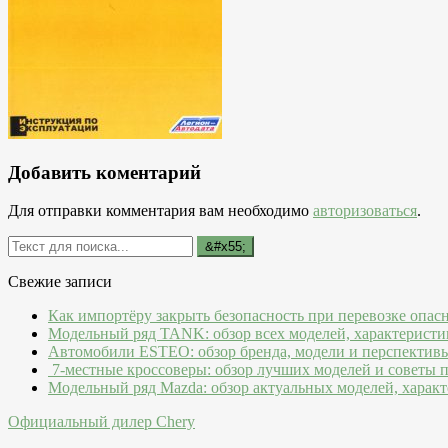
Добавить коментарий
Для отправки комментария вам необходимо
авторизоваться
.
Свежие записи
Как импортёру закрыть безопасность при перевозке опас
Модельный ряд TANK: обзор всех моделей, характеристи
Автомобили ESTEO: обзор бренда, модели и перспектив
7-местные кроссоверы: обзор лучших моделей и советы 
Модельный ряд Mazda: обзор актуальных моделей, характ
Официальный дилер Chery