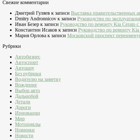
Свежие комментарии
Дмитрий Гуляев
к записи
Выставка правительственных а
Dmitry Andronnicov
к записи
Руководство по эксплуатаци
Иван Безер
к записи
Руководство по ремонту Kia Cerato c
Константин Исаков
к записи
Руководство по ремонту Kia 
Мария Орлова
к записи
Московский проспект переимену
Рубрики
Автобизнес
Автоспорт
Автошоу
Без рубрики
Водителю на заметку
Вождение
Выбор авто
Дальнобой
Детали
Дороги
Инновации
Мир
Мотоциклы
Новинки
Новости