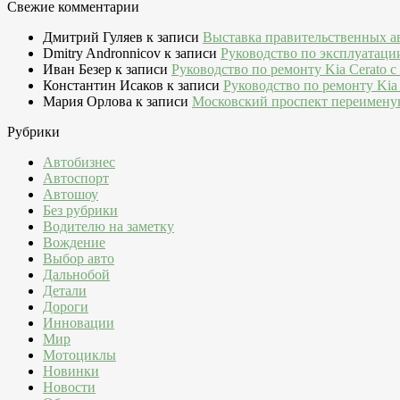
Свежие комментарии
Дмитрий Гуляев
к записи
Выставка правительственных а
Dmitry Andronnicov
к записи
Руководство по эксплуатаци
Иван Безер
к записи
Руководство по ремонту Kia Cerato c
Константин Исаков
к записи
Руководство по ремонту Kia 
Мария Орлова
к записи
Московский проспект переимену
Рубрики
Автобизнес
Автоспорт
Автошоу
Без рубрики
Водителю на заметку
Вождение
Выбор авто
Дальнобой
Детали
Дороги
Инновации
Мир
Мотоциклы
Новинки
Новости