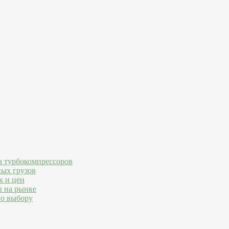
а турбокомпрессоров
ных грузов
к и цен
ы на рынке
по выбору