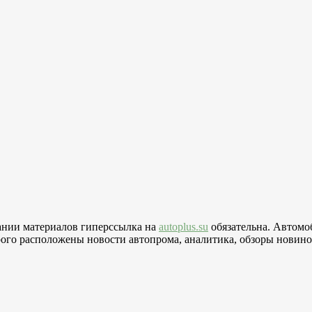
вании материалов гиперссылка на
autoplus.su
обязательна. Автомо
го расположены новости автопрома, аналитика, обзоры новинок