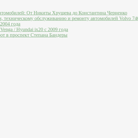
втомобилей: От Никиты Хрущева до Константина Черненко
и, техническому обслуживанию и ремонту автомобилей Volvo 740
 2004 года
Venga / Hyundai ix20 c 2009 года
ют в проспект Степана Бандеры