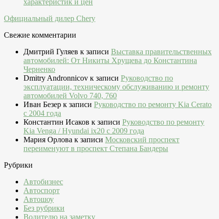
характеристик и цен
Официальный дилер Chery
Свежие комментарии
Дмитрий Гуляев
к записи
Выставка правительственных
автомобилей: От Никиты Хрущева до Константина
Черненко
Dmitry Andronnicov
к записи
Руководство по
эксплуатации, техническому обслуживанию и ремонту
автомобилей Volvo 740, 760
Иван Безер
к записи
Руководство по ремонту Kia Cerato
c 2004 года
Константин Исаков
к записи
Руководство по ремонту
Kia Venga / Hyundai ix20 c 2009 года
Мария Орлова
к записи
Московский проспект
переименуют в проспект Степана Бандеры
Рубрики
Автобизнес
Автоспорт
Автошоу
Без рубрики
Водителю на заметку