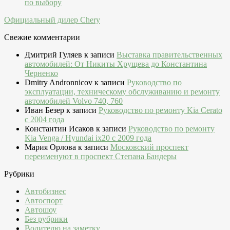
по выбору
Официальный дилер Chery
Свежие комментарии
Дмитрий Гуляев
к записи
Выставка правительственных
автомобилей: От Никиты Хрущева до Константина
Черненко
Dmitry Andronnicov
к записи
Руководство по
эксплуатации, техническому обслуживанию и ремонту
автомобилей Volvo 740, 760
Иван Безер
к записи
Руководство по ремонту Kia Cerato
c 2004 года
Константин Исаков
к записи
Руководство по ремонту
Kia Venga / Hyundai ix20 c 2009 года
Мария Орлова
к записи
Московский проспект
переименуют в проспект Степана Бандеры
Рубрики
Автобизнес
Автоспорт
Автошоу
Без рубрики
Водителю на заметку