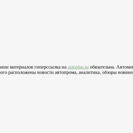
вании материалов гиперссылка на
autoplus.su
обязательна. Автомо
го расположены новости автопрома, аналитика, обзоры новинок