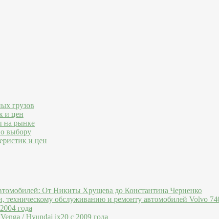
ных грузов
к и цен
ы на рынке
по выбору
еристик и цен
втомобилей: От Никиты Хрущева до Константина Черненко
и, техническому обслуживанию и ремонту автомобилей Volvo 740
 2004 года
Venga / Hyundai ix20 c 2009 года