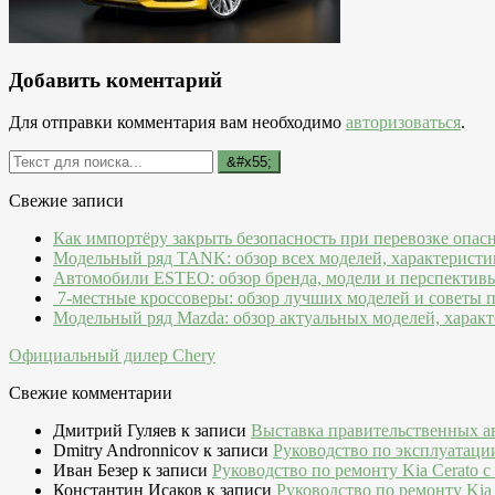
Добавить коментарий
Для отправки комментария вам необходимо
авторизоваться
.
Свежие записи
Как импортёру закрыть безопасность при перевозке опас
Модельный ряд TANK: обзор всех моделей, характеристи
Автомобили ESTEO: обзор бренда, модели и перспектив
7-местные кроссоверы: обзор лучших моделей и советы 
Модельный ряд Mazda: обзор актуальных моделей, характ
Официальный дилер Chery
Свежие комментарии
Дмитрий Гуляев
к записи
Выставка правительственных а
Dmitry Andronnicov
к записи
Руководство по эксплуатаци
Иван Безер
к записи
Руководство по ремонту Kia Cerato c
Константин Исаков
к записи
Руководство по ремонту Kia 