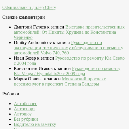
Официальный дилер Chery
Свежие комментарии
Дмитрий Гуляев
к записи
Выставка правительственных
автомобилей: От Никиты Хрущева до Константина
Черненко
Dmitry Andronnicov
к записи
Руководство по
эксплуатации, техническому обслуживанию и ремонту
автомобилей Volvo 740, 760
Иван Безер
к записи
Руководство по ремонту Kia Cerato
c 2004 года
Константин Исаков
к записи
Руководство по ремонту
Kia Venga / Hyundai ix20 c 2009 года
Мария Орлова
к записи
Московский проспект
переименуют в проспект Степана Бандеры
Рубрики
Автобизнес
Автоспорт
Автошоу
Без рубрики
Водителю на заметку