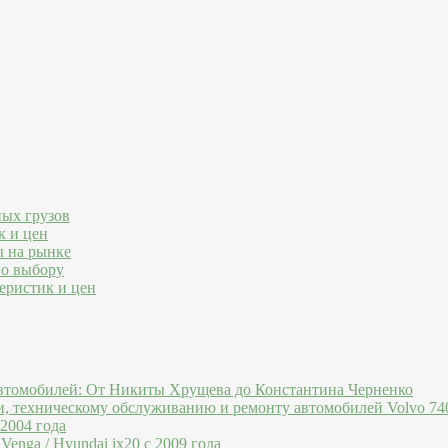
ных грузов
к и цен
ы на рынке
по выбору
еристик и цен
втомобилей: От Никиты Хрущева до Константина Черненко
и, техническому обслуживанию и ремонту автомобилей Volvo 740
 2004 года
Venga / Hyundai ix20 c 2009 года