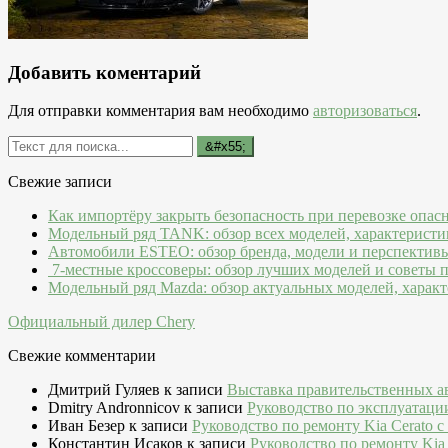
Добавить коментарий
Для отправки комментария вам необходимо
авторизоваться
.
Свежие записи
Как импортёру закрыть безопасность при перевозке опас
Модельный ряд TANK: обзор всех моделей, характеристи
Автомобили ESTEO: обзор бренда, модели и перспектив
7-местные кроссоверы: обзор лучших моделей и советы 
Модельный ряд Mazda: обзор актуальных моделей, характ
Официальный дилер Chery
Свежие комментарии
Дмитрий Гуляев
к записи
Выставка правительственных а
Dmitry Andronnicov
к записи
Руководство по эксплуатаци
Иван Безер
к записи
Руководство по ремонту Kia Cerato c
Константин Исаков
к записи
Руководство по ремонту Kia 