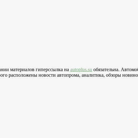
вании материалов гиперссылка на
autoplus.su
обязательна. Автомо
го расположены новости автопрома, аналитика, обзоры новинок