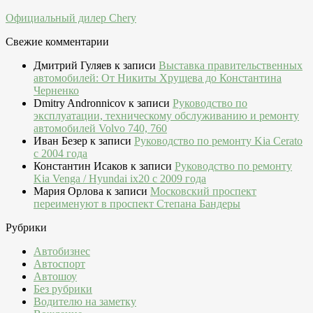
Официальный дилер Chery
Свежие комментарии
Дмитрий Гуляев
к записи
Выставка правительственных
автомобилей: От Никиты Хрущева до Константина
Черненко
Dmitry Andronnicov
к записи
Руководство по
эксплуатации, техническому обслуживанию и ремонту
автомобилей Volvo 740, 760
Иван Безер
к записи
Руководство по ремонту Kia Cerato
c 2004 года
Константин Исаков
к записи
Руководство по ремонту
Kia Venga / Hyundai ix20 c 2009 года
Мария Орлова
к записи
Московский проспект
переименуют в проспект Степана Бандеры
Рубрики
Автобизнес
Автоспорт
Автошоу
Без рубрики
Водителю на заметку