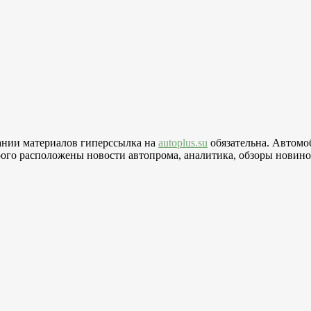
вании материалов гиперссылка на
autoplus.su
обязательна. Автомо
го расположены новости автопрома, аналитика, обзоры новинок