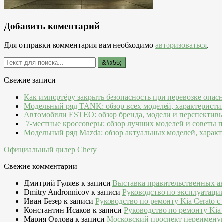
Добавить коментарий
Для отправки комментария вам необходимо
авторизоваться
.
Свежие записи
Как импортёру закрыть безопасность при перевозке опас
Модельный ряд TANK: обзор всех моделей, характеристи
Автомобили ESTEO: обзор бренда, модели и перспектив
7-местные кроссоверы: обзор лучших моделей и советы 
Модельный ряд Mazda: обзор актуальных моделей, характ
Официальный дилер Chery
Свежие комментарии
Дмитрий Гуляев
к записи
Выставка правительственных а
Dmitry Andronnicov
к записи
Руководство по эксплуатаци
Иван Безер
к записи
Руководство по ремонту Kia Cerato c
Константин Исаков
к записи
Руководство по ремонту Kia 
Мария Орлова
к записи
Московский проспект переимену