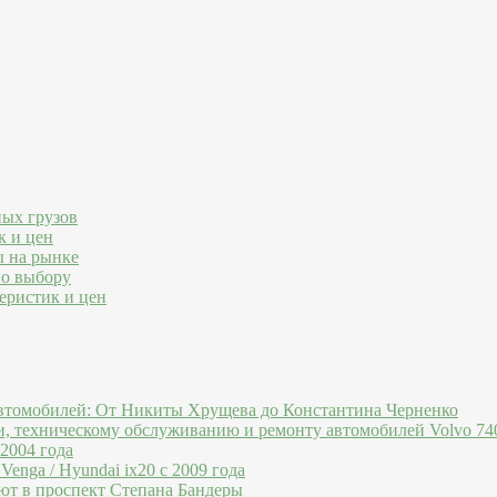
ных грузов
к и цен
ы на рынке
по выбору
еристик и цен
втомобилей: От Никиты Хрущева до Константина Черненко
и, техническому обслуживанию и ремонту автомобилей Volvo 740
 2004 года
Venga / Hyundai ix20 c 2009 года
ют в проспект Степана Бандеры